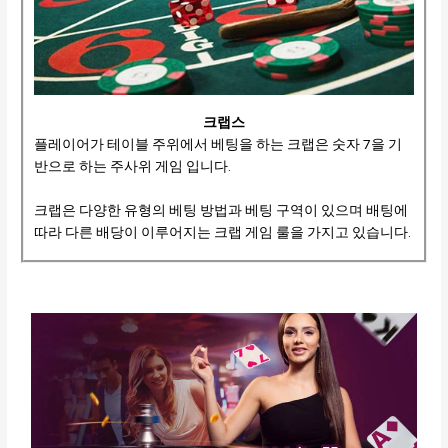
크랩스
플레이어가 테이블 주위에서 베팅을 하는 크랩은 숫자 7을 기
반으로 하는 주사위 게임 입니다.
크랩은 다양한 유형의 베팅 방법과 베팅 구역이 있으며 배팅에
따라 다른 배당이 이루어지는 크랩 게임 룰을 가지고 있습니다.