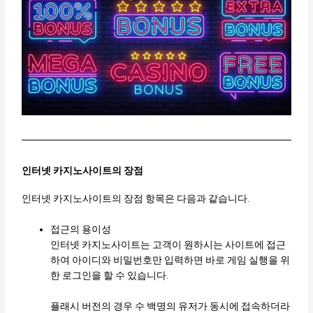
인터넷 카지노사이트의 장점
인터넷 카지노사이트의 장점 항목은 다음과 같습니다.
접근의 용이성
인터넷 카지노사이트는 고객이 원하시는 사이트에 접근
하여 아이디와 비밀번호만 입력하면 바로 게임 실행을 위
한 로그인을 할 수 있습니다.
플래시 버전의 경우 수 백명의 유저가 동시에 접속하더라