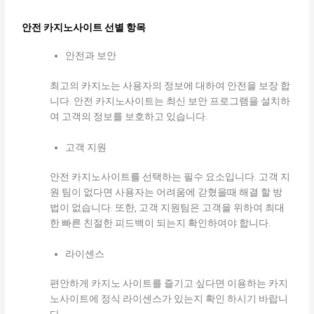
안전 카지노사이트 선별 항목
안전과 보안
최고의 카지노는 사용자의 정보에 대하여 안전을 보장 합
니다. 안전 카지노사이트는 최신 보안 프로그램을 설치하
여 고객의 정보를 보호하고 있습니다.
고객 지원
안전 카지노사이트를 선택하는 필수 요소입니다. 고객 지
원 팀이 없다면 사용자는 어려움에 갇혔을때 해결 할 방
법이 없습니다. 또한, 고객 지원팀은 고객을 위하여 최대
한 빠른 친절한 피드백이 되는지 확인하여야 합니다.
라이센스
편안하게 카지노 사이트를 즐기고 싶다면 이용하는 카지
노사이트에 정식 라이센스가 있는지 확인 하시기 바랍니