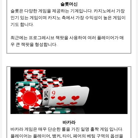
슬롯머신
슬롯은 다양한 게임을 제공하는 기계입니다. 카지노에서 가장
인기 있는 게임이며 카지노 측에서 가장 수익성이 높은 게임이
기도 합니다.
최근에는 프로그레시브 잭팟을 사용하여 여러 플레이어가 매
우 큰 잭팟을 형성합니다.
바카라
바카라 게임은 매우 단순한 룰을 가진 일명 홀짝 게임 입니다.
플레이어는 플레이어, 뱅커, 타이, 페어의 베팅 구역의 옵션을