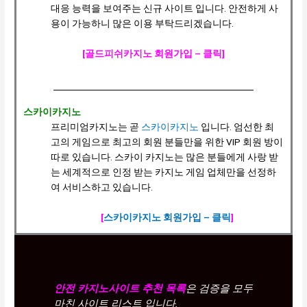
대응 능력을 보여주는 신규 사이트 입니다. 안전하게 사
용이 가능하니 많은 이용 부탁드리겠습니다.
[골드피쉬카지노 회원가입 – 클릭]
스카이카지노
프리미엄카지노는 곧
스카이카지노
입니다. 엄선한 최
고의 게임으로 최고의 회원 분들만을 위한 VIP 회원 방이
따로 있습니다.
스카이 카지노는 많은 분들에게 사랑 받
는 세계적으로 인정 받는 카지노 게임 업체만을 선정하
여 서비스하고 있습니다.
[
스카이카지노 회원가입 – 클릭
]
안전 카지노사이트 추천 목록
은 검증을 모두
마친 사이트 리스트 입니다.