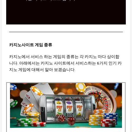
카지노사이트 게임 종류
카지노에서 서비스 하는 게임의 종류는 각 카지노 마다 상이합
니다. 아래에서는 카지노 사이트에서 서비스하는 6가지 인기 카
지노 게임에 대해서 알아 보겠습니다.