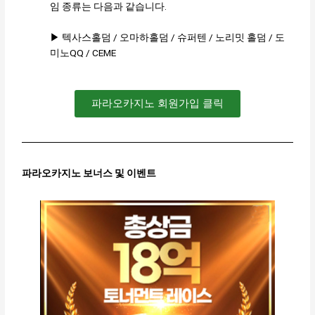
임 종류는 다음과 같습니다.
▶ 텍사스홀덤 / 오마하홀덤 / 슈퍼텐 / 노리밋 홀덤 / 도
미노QQ / CEME
파라오카지노 회원가입 클릭
파라오카지노 보너스 및 이벤트