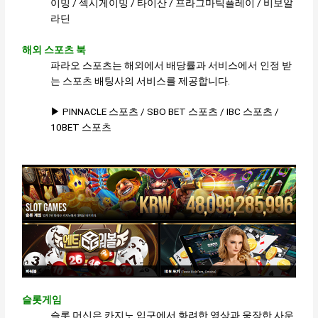
이밍 / 섹시게이밍 / 타이산 / 프라그마틱플레이 / 비보알
라딘
해외 스포츠 북
파라오 스포츠는 해외에서 배당률과 서비스에서 인정 받
는 스포츠 배팅사의 서비스를 제공합니다.
▶ PINNACLE 스포츠 / SBO BET 스포츠 / IBC 스포츠 /
10BET 스포츠
슬롯게임
슬롯 머신은 카지노 입구에서 화려한 영상과 웅장한 사운