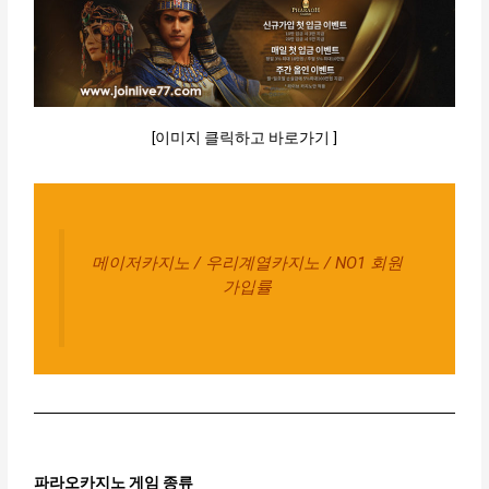
[이미지 클릭하고 바로가기 ]
메이저카지노 / 우리계열카지노 / NO1 회원
가입률
파라오카지노 게임 종류