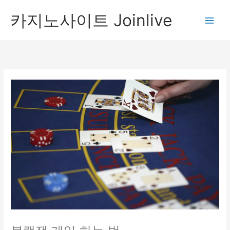
콘
카지노사이트 Joinlive
텐
츠
로
건
너
뛰
기