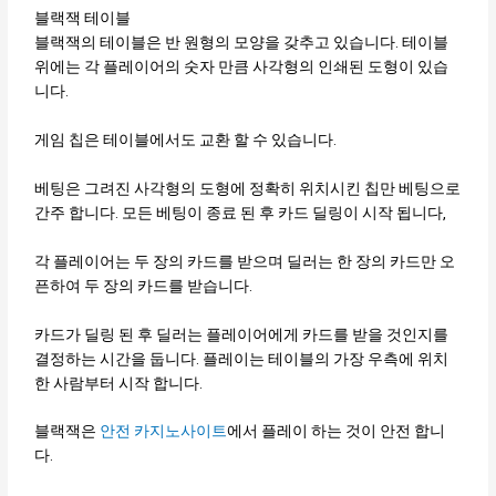
블랙잭 테이블
블랙잭의 테이블은 반 원형의 모양을 갖추고 있습니다. 테이블
위에는 각 플레이어의 숫자 만큼 사각형의 인쇄된 도형이 있습
니다.
게임 칩은 테이블에서도 교환 할 수 있습니다.
베팅은 그려진 사각형의 도형에 정확히 위치시킨 칩만 베팅으로
간주 합니다. 모든 베팅이 종료 된 후 카드 딜링이 시작 됩니다,
각 플레이어는 두 장의 카드를 받으며 딜러는 한 장의 카드만 오
픈하여 두 장의 카드를 받습니다.
카드가 딜링 된 후 딜러는 플레이어에게 카드를 받을 것인지를
결정하는 시간을 둡니다. 플레이는 테이블의 가장 우측에 위치
한 사람부터 시작 합니다.
블랙잭은
안전 카지노사이트
에서 플레이 하는 것이 안전 합니
다.