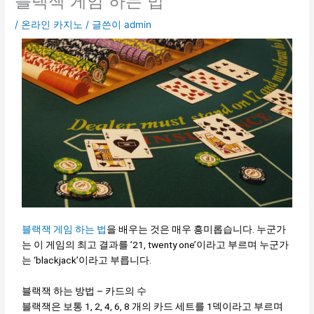
블랙잭 게임 하는 법
/
온라인 카지노
/ 글쓴이
admin
블랙잭 게임 하는 법
을 배우는 것은 매우 흥미롭습니다. 누군가
는 이 게임의 최고 결과를 ’21, twenty one’이라고 부르며 누군가
는 ‘blackjack’이라고 부릅니다.
블랙잭 하는 방법 – 카드의 수
블랙잭은 보통 1, 2, 4, 6, 8 개의 카드 세트를 1덱이라고 부르며