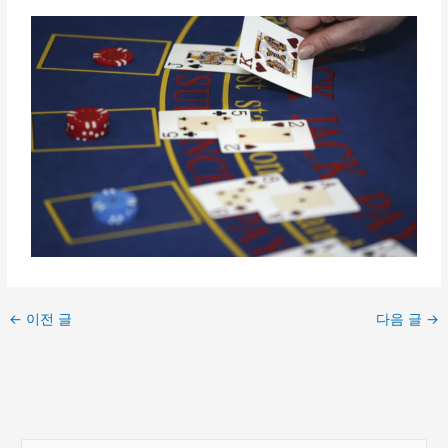
←
이전 글
다음 글
→