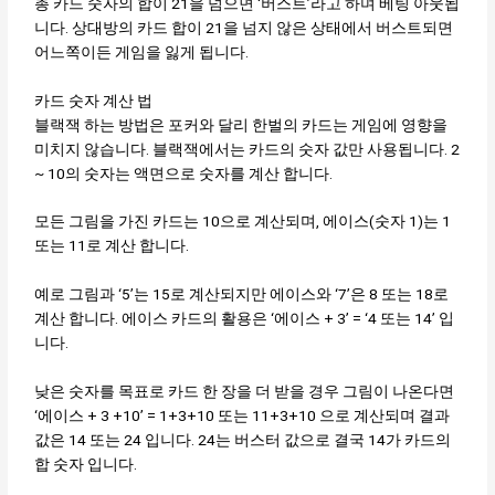
총 카드 숫자의 합이 21을 넘으면 ‘버스트’라고 하며 베팅 아웃됩
니다. 상대방의 카드 합이 21을 넘지 않은 상태에서 버스트되면
어느쪽이든 게임을 잃게 됩니다.
카드 숫자 계산 법
블랙잭 하는 방법은 포커와 달리 한벌의 카드는 게임에 영향을
미치지 않습니다. 블랙잭에서는 카드의 숫자 값만 사용됩니다. 2
~ 10의 숫자는 액면으로 숫자를 계산 합니다.
모든 그림을 가진 카드는 10으로 계산되며, 에이스(숫자 1)는 1
또는 11로 계산 합니다.
예로 그림과 ‘5’는 15로 계산되지만 에이스와 ‘7’은 8 또는 18로
계산 합니다. 에이스 카드의 활용은 ‘에이스 + 3’ = ‘4 또는 14’ 입
니다.
낮은 숫자를 목표로 카드 한 장을 더 받을 경우 그림이 나온다면
‘에이스 + 3 +10’ = 1+3+10 또는 11+3+10 으로 계산되며 결과
값은 14 또는 24 입니다. 24는 버스터 값으로 결국 14가 카드의
합 숫자 입니다.