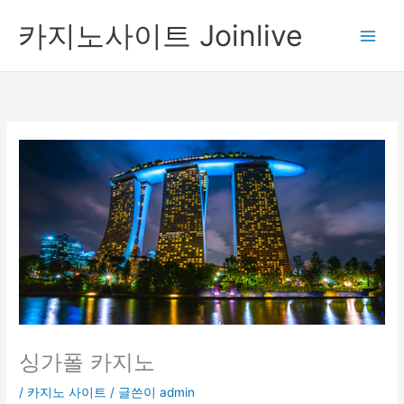
콘
카지노사이트 Joinlive
텐
츠
로
건
너
뛰
기
싱가폴 카지노
/
카지노 사이트
/ 글쓴이
admin