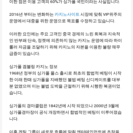
이한 점은 이용 고객의 60%가 싱가폴 국민이라는 사실입니다.
2016년 부터는 변화하는
카지노사이트
시장에 맞춰 VIP위주의
운영에서 대중을 위한 운영으로 목표를 수정하고 있습니다.
이러한 요인에는 주요 고객인 중국 경제의 느린 회복과 지속적
인 반부패 단속, 정켓에 의존하지 않는 카지노 운영에 따라 하이
롤러 자금을 조달하기 위해 카지노의 자본을 이용한 불량 채무
급증이 있습니다.
싱가폴 겜블링 카지노 정보
1968년 정부의 싱가폴 풀스 출시로 최초의 합법적 베팅이 시작
한 이래 한때 싱가폴을 지배했던 불법 베팅 신디케이트를 대부
분 없앴으며 이는 불법 도박을 근절하기 위해 시행한 복권이었
습니다,
싱가폴의 경마클럽은 1842년에 시작 되었으나 2000년 3월에
싱가폴경마장이 공식 개장하면서 합법적인 베팅이 이루어졌습
니다.
이후 겐팅 그룹이 새로운 흐름에 맞춰 엔터테인먼트에 초점을