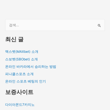
검
색
최신 글
대
상
맥스벳(MAXbet) 소개
스보벳(SBObet) 소개
온라인 바카라에서 승리하는 방법
피나클스포츠 소개
온라인 스포츠 베팅의 인기
보증사이트
다이아몬드7카지노