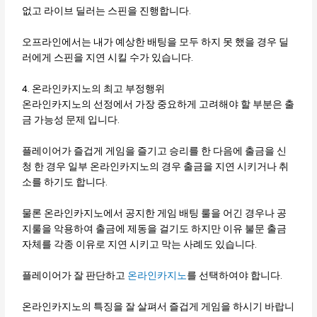
없고 라이브 딜러는 스핀을 진행합니다.
오프라인에서는 내가 예상한 배팅을 모두 하지 못 했을 경우 딜
러에게 스핀을 지연 시킬 수가 있습니다.
4. 온라인카지노의 최고 부정행위
온라인카지노의 선정에서 가장 중요하게 고려해야 할 부분은 출
금 가능성 문제 입니다.
플레이어가 즐겁게 게임을 즐기고 승리를 한 다음에 출금을 신
청 한 경우 일부 온라인카지노의 경우 출금을 지연 시키거나 취
소를 하기도 합니다.
물론 온라인카지노에서 공지한 게임 배팅 룰을 어긴 경우나 공
지룰을 악용하여 출금에 제동을 걸기도 하지만 이유 불문 출금
자체를 각종 이유로 지연 시키고 막는 사례도 있습니다.
플레이어가 잘 판단하고
온라인카지노
를 선택하여야 합니다.
온라인카지노의 특징을 잘 살펴서 즐겁게 게임을 하시기 바랍니