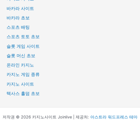
바카라 사이트
바카라 초보
스포츠 배팅
스포츠 토토 초보
슬롯 게임 사이트
슬롯 머신 초보
온라인 카지노
카지노 게임 종류
카지노 사이트
텍사스 홀덤 초보
저작권 © 2026 카지노사이트 Joinlive | 제공처:
아스트라 워드프레스 테마