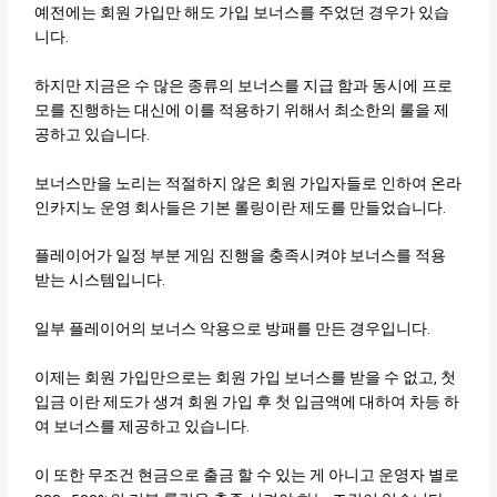
예전에는 회원 가입만 해도 가입 보너스를 주었던 경우가 있습
니다.
하지만 지금은 수 많은 종류의 보너스를 지급 함과 동시에 프로
모를 진행하는 대신에 이를 적용하기 위해서 최소한의 룰을 제
공하고 있습니다.
보너스만을 노리는 적절하지 않은 회원 가입자들로 인하여 온라
인카지노 운영 회사들은 기본 롤링이란 제도를 만들었습니다.
플레이어가 일정 부분 게임 진행을 충족시켜야 보너스를 적용
받는 시스템입니다.
일부 플레이어의 보너스 악용으로 방패를 만든 경우입니다.
이제는 회원 가입만으로는 회원 가입 보너스를 받을 수 없고, 첫
입금 이란 제도가 생겨 회원 가입 후 첫 입금액에 대하여 차등 하
여 보너스를 제공하고 있습니다.
이 또한 무조건 현금으로 출금 할 수 있는 게 아니고 운영자 별로