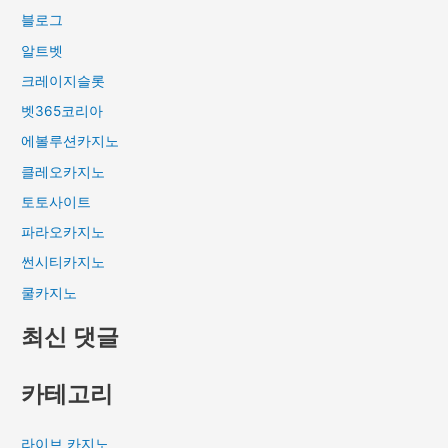
블로그
알트벳
크레이지슬롯
벳365코리아
에볼루션카지노
클레오카지노
토토사이트
파라오카지노
썬시티카지노
쿨카지노
최신 댓글
카테고리
라이브 카지노