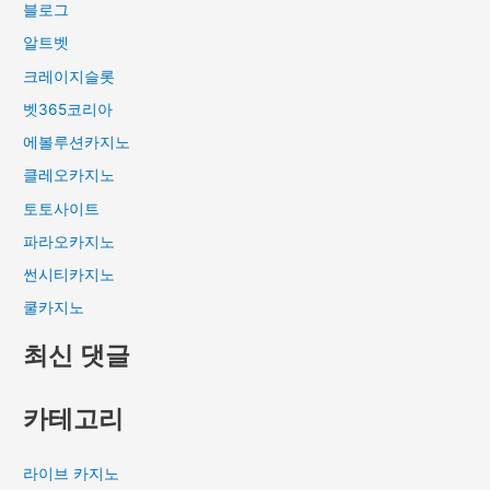
블로그
알트벳
크레이지슬롯
벳365코리아
에볼루션카지노
클레오카지노
토토사이트
파라오카지노
썬시티카지노
쿨카지노
최신 댓글
카테고리
라이브 카지노