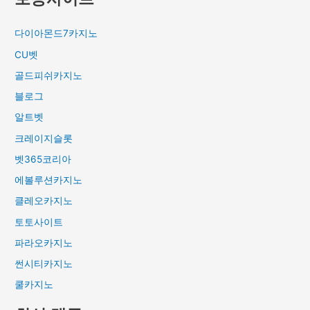
다이아몬드7카지노
CU벳
골드피쉬카지노
블로그
알트벳
크레이지슬롯
벳365코리아
에볼루션카지노
클레오카지노
토토사이트
파라오카지노
썬시티카지노
쿨카지노