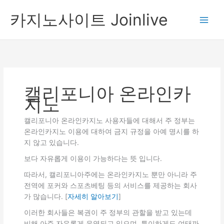
콘
카지노사이트 Joinlive
텐
츠
로
건
너
뛰
기
캘리포니아 온라인카
지노
캘리포니아 온라인카지노 사용자들에 대해서 주 정부는
온라인카지노 이용에 대하여 금지 규정을 아예 명시를 하
지 않고 있습니다.
보다 자유롭게 이용이 가능하다는 뜻 입니다.
따라서, 캘리포니아주에는 온라인카지노 뿐만 아니라 주
전역에 포커와 스포츠베팅 등의 서비스를 제공하는 회사
가 많습니다. [
자세히 알아보기
]
이러한 회사들은 복권이 주 정부의 관할을 받고 있는데
비해 아주 자유롭게 운영되고 있으며, 특이하게도 여태까