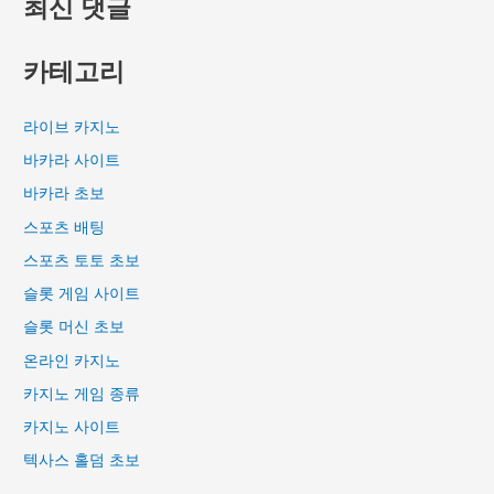
최신 댓글
카테고리
라이브 카지노
바카라 사이트
바카라 초보
스포츠 배팅
스포츠 토토 초보
슬롯 게임 사이트
슬롯 머신 초보
온라인 카지노
카지노 게임 종류
카지노 사이트
텍사스 홀덤 초보